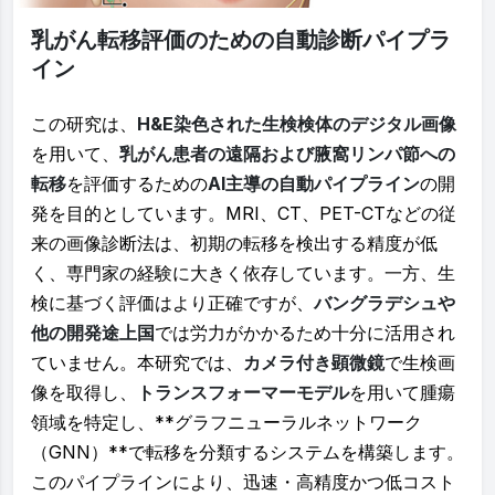
乳がん転移評価のための自動診断パイプラ
イン
この研究は、
H&E染色された生検検体のデジタル画像
を用いて、
乳がん患者の遠隔および腋窩リンパ節への
転移
を評価するための
AI主導の自動パイプライン
の開
発を目的としています。MRI、CT、PET-CTなどの従
来の画像診断法は、初期の転移を検出する精度が低
く、専門家の経験に大きく依存しています。一方、生
検に基づく評価はより正確ですが、
バングラデシュや
他の開発途上国
では労力がかかるため十分に活用され
ていません。本研究では、
カメラ付き顕微鏡
で生検画
像を取得し、
トランスフォーマーモデル
を用いて腫瘍
領域を特定し、**グラフニューラルネットワーク
（GNN）**で転移を分類するシステムを構築します。
このパイプラインにより、迅速・高精度かつ低コスト