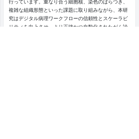
行っています。重なり合う細胞核、染色のばらつき、
複雑な組織形態といった課題に取り組みながら、本研
究はデジタル病理ワークフローの信頼性とスケーラビ
リティを向上させ、より正確かつ自動化されたがん診
断の実現を目指しています。
詳しく見る
すべての研究を見る
最新ニュース